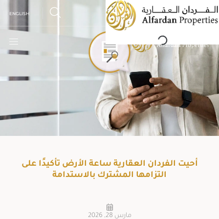
Ski
ENGLISH
t
o
a
d
i
n
g
.
.
L
.
conten
أحيت الفردان العقارية ساعة الأرض تأكيدًا على
التزامها المشترك بالاستدامة
مارس 28, 2026