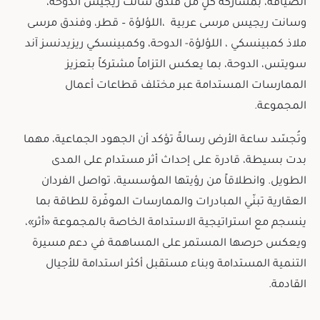
الضيافة، بمشاركة كلٍ من فندق سانت ريجيس الدوحة،
وسانت ريجيس مرسى عربية ،اللؤلؤة – قطر، وفندق مرسى
ملاذ كمبينسكي ، اللؤلؤة- الدوحة، وكمبينسكي ريزيدنسز آند
سويتس، الدوحة، بما يعكس التزاماً مشتركاً بتعزيز
الممارسات المستدامة عبر مختلف قطاعات أعمال
المجموعة.
وتُجسّد ساعة الأرض رسالةً تؤكد أن الجهود الجماعية، مهما
بدت بسيطة، قادرة على إحداث أثر مستدام على المدى
الطويل. وانطلاقاً من رؤيتها المؤسسية، تواصل الفردان
العقارية تبنّي المبادرات والممارسات الموفّرة للطاقة بما
ينسجم مع استراتيجية الاستدامة الخاصة بالمجموعة «أثر»،
ويعكس حرصها المستمر على المساهمة في دعم مسيرة
التنمية المستدامة وبناء مستقبل أكثر استدامة للأجيال
القادمة.