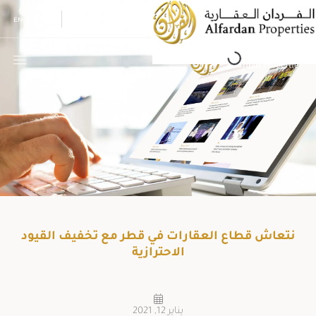
Ski
ENGLISH
t
conten
g
.
L
o
a
d
i
n
.
.
نتعاش قطاع العقارات في قطر مع تخفيف القيود
الاحترازية
يناير 12, 2021