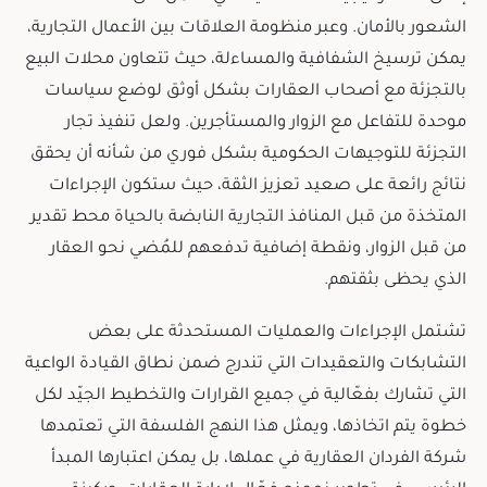
الشعور بالأمان. وعبر منظومة العلاقات بين الأعمال التجارية،
يمكن ترسيخ الشفافية والمساءلة، حيث تتعاون محلات البيع
بالتجزئة مع أصحاب العقارات بشكل أوثق لوضع سياسات
موحدة للتفاعل مع الزوار والمستأجرين. ولعل تنفيذ تجار
التجزئة للتوجيهات الحكومية بشكل فوري من شأنه أن يحقق
نتائج رائعة على صعيد تعزيز الثقة، حيث ستكون الإجراءات
المتخذة من قبل المنافذ التجارية النابضة بالحياة محط تقدير
من قبل الزوار، ونقطة إضافية تدفعهم للمُضي نحو العقار
الذي يحظى بثقتهم.
تشتمل الإجراءات والعمليات المستحدثة على بعض
التشابكات والتعقيدات التي تندرج ضمن نطاق القيادة الواعية
التي تشارك بفعّالية في جميع القرارات والتخطيط الجيّد لكل
خطوة يتم اتخاذها، ويمثل هذا النهج الفلسفة التي تعتمدها
شركة الفردان العقارية في عملها، بل يمكن اعتبارها المبدأ